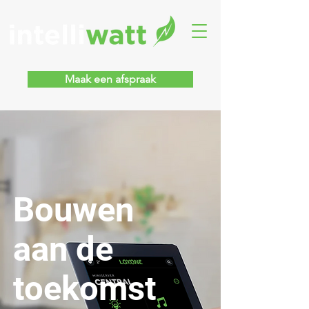
Maak een afspraak
Bouwen
aan de
toekomst