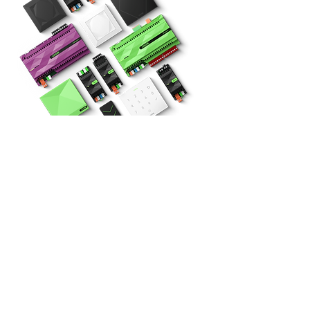
Officieel partner van
Loxone
Als toegewijde partner van Loxone
biedt Intelliwat de hoogste
standaard in domotica-
oplossingen. Door samen te
werken met ons, kiest u voor