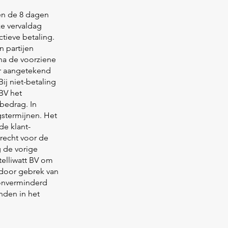
nen de 8 dagen
ze vervaldag
tieve betaling.
n partijen
na de voorziene
er aangetekend
ij niet-betaling
 BV het
 bedrag. In
gstermijnen. Het
de klant-
 recht voor de
 de vorige
telliwatt BV om
 door gebrek van
e onverminderd
nden in het