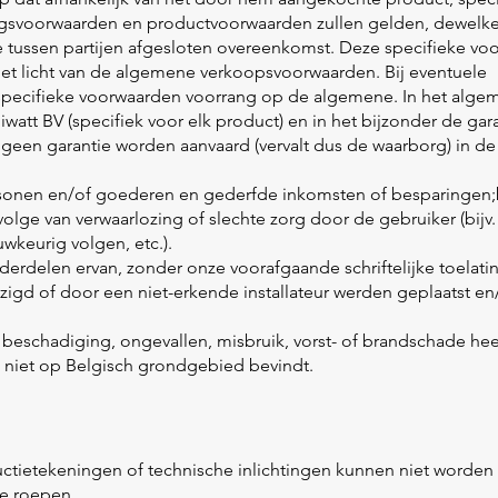
ngsvoorwaarden en productvoorwaarden zullen gelden, dewelke
e tussen partijen afgesloten overeenkomst. Deze specifieke v
et licht van de algemene verkoopsvoorwaarden. Bij eventuele
specifieke voorwaarden voorrang op de algemene. In het alg
iwatt BV (specifiek voor elk product) en in het bijzonder de gar
l geen garantie worden aanvaard (vervalt dus de waarborg) in d
rsonen en/of goederen en gederfde inkomsten of besparingen
olge van verwaarlozing of slechte zorg door de gebruiker (bijv. 
wkeurig volgen, etc.).
nderdelen ervan, zonder onze voorafgaande schriftelijke toelat
jzigd of door een niet-erkende installateur werden geplaatst en/
r beschadiging, ongevallen, misbruik, vorst- of brandschade he
 niet op Belgisch grondgebied bevindt.
uctietekeningen of technische inlichtingen kunnen niet word
te roepen.