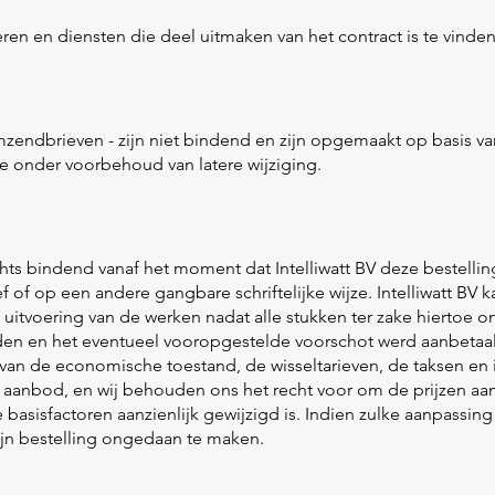
en en diensten die deel uitmaken van het contract is te vinden 
 omzendbrieven - zijn niet bindend en zijn opgemaakt op basis va
e onder voorbehoud van latere wijziging.
chts bindend vanaf het moment dat Intelliwatt BV deze bestelling 
f of op een andere gangbare schriftelijke wijze. Intelliwatt BV k
 uitvoering van de werken nadat alle stukken ter zake hiertoe 
n en het eventueel vooropgestelde voorschot werd aanbetaal
n de economische toestand, de wisseltarieven, de taksen en i
 aanbod, en wij behouden ons het recht voor om de prijzen aan
asisfactoren aanzienlijk gewijzigd is. Indien zulke aanpassing
ijn bestelling ongedaan te maken.