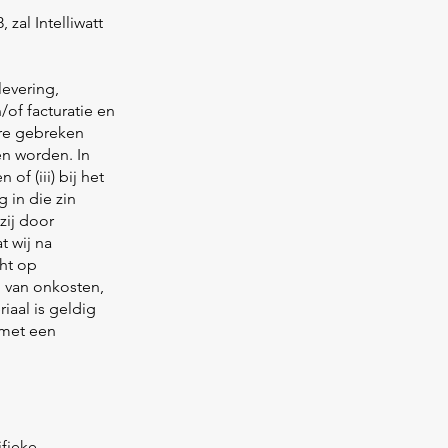
zal Intelliwatt
levering,
/of facturatie en
are gebreken
n worden. In
of (iii) bij het
 in die zin
zij door
t wij na
ht op
 van onkosten,
iaal is geldig
 met een
ifieke