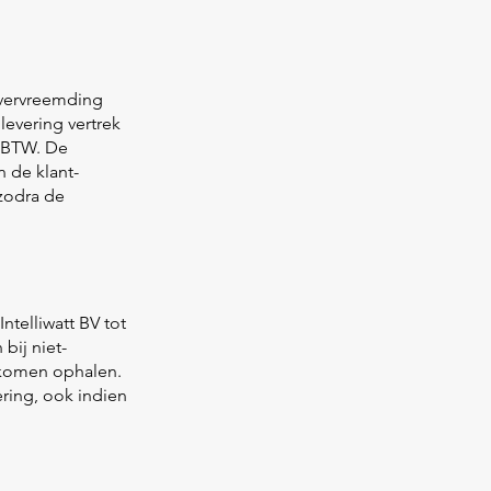
n vervreemding
levering vertrek
f BTW. De
 de klant-
 zodra de
ntelliwatt BV tot
bij niet-
 komen ophalen.
ering, ook indien