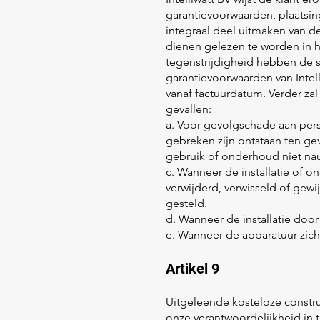
garantievoorwaarden, plaatsi
integraal deel uitmaken van d
dienen gelezen te worden in h
tegenstrijdigheid hebben de 
garantievoorwaarden van Intell
vanaf factuurdatum. Verder za
gevallen:
a. Voor gevolgschade aan pe
gebreken zijn ontstaan ten gev
gebruik of onderhoud niet nau
c. Wanneer de installatie of o
verwijderd, verwisseld of gewi
gesteld.
d. Wanneer de installatie doo
e. Wanneer de apparatuur zich
Artikel 9
Uitgeleende kosteloze constr
onze verantwoordelijkheid in 