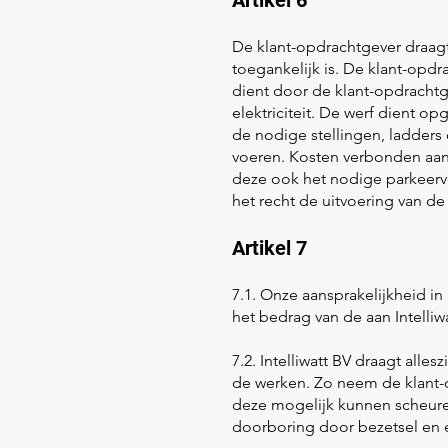
Artikel 6
De klant-opdrachtgever draagt
toegankelijk is. De klant-opd
dient door de klant-opdrachtge
elektriciteit. De werf dient o
de nodige stellingen, ladder
voeren. Kosten verbonden aan 
deze ook het nodige parkeerve
het recht de uitvoering van d
Artikel 7
7.1. Onze aansprakelijkheid i
het bedrag van de aan Intelli
7.2. Intelliwatt BV draagt alle
de werken. Zo neem de klant-o
deze mogelijk kunnen scheuren
doorboring door bezetsel en e