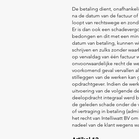
De betaling dient, onafhankel
na de datum van de factuur of 
loopt van rechtswege en zonder
Er is dan ook een schadevergo
bedongen en dit met een minim
datum van betaling, kunnen w
schrijven en zulks zonder waar
op vervaldag van één factuur w
onvoorwaardelijke recht de wer
voorkomend geval vervallen al
stilleggen van de werken kan
opdrachtgever. Indien de werk
uitvoering van de volgende d
deelopdracht integraal werd b
de geleden schade onder de v
of vertraging in betaling (adm
het recht van Intelliwatt BV o
nadeel van de klant wegens w