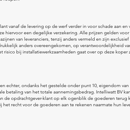
 klant vanaf de levering op de werf verder in voor schade aan e
e hiervoor een degelijke verzekering. Alle prijzen gelden voor 
ijnen van leveranciers, tenzij anders vermeld en zijn exclusie
tdrukkelijk anders overeengekomen, op verantwoordelijkheid van
t risico bij installatiewerkzaamheden gaat over op deze koper
jven echter, ondanks het gestelde onder punt 10, eigendom van I
le betaling van het totale aannemingsbedrag. Intelliwatt BV kan 
 van de opdrachtgever-klant op elk ogenblik de goederen terug
bij het recht voor de goederen aan te rekenen naarmate hun lev