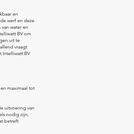
ikbaar en
 de werf en deze
n van water en
telliwatt BV om
en uit te
allend vraagt
Intelliwatt BV
n en maximaal tot
de uitvoering van
ls nodig zijn,
t betreft