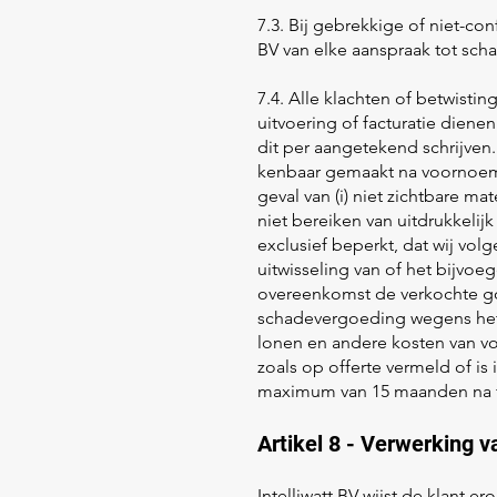
7.3. Bij gebrekkige of niet-co
BV van elke aanspraak tot sch
7.4. Alle klachten of betwisti
uitvoering of facturatie diene
dit per aangetekend schrijven.
kenbaar gemaakt na voornoemd
geval van (i) niet zichtbare mat
niet bereiken van uitdrukkelij
exclusief beperkt, dat wij vo
uitwisseling van of het bijvoe
overeenkomst de verkochte go
schadevergoeding wegens het
lonen en andere kosten van voo
zoals op offerte vermeld of i
maximum van 15 maanden na 
Artikel 8 - Verwerking
Intelliwatt BV wijst de klant 