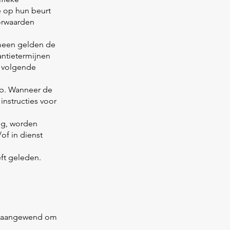
 op hun beurt
oorwaarden
emeen gelden de
antietermijnen
e volgende
;b. Wanneer de
instructies voor
ing, worden
of in dienst
eft geleden.
en aangewend om