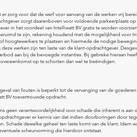
 er zorg voor dat de werf voor aanvang van de werken vrij bere
rachtgever zorgt daarenboven voor voldoende parkeerplaats op
ver in het voordeel van Intelliwatt BV gratis te worden voorzie
pgeruimd te zijn, rekening houdend met de mogelijkheid voor In
s of hoogtewerkers te plaatsen en hiermede de nodige beweging
deze werken zijn ten laste van de klant-opdrachtgever. Desgev
rbod aan bij de bevoegde instanties. Bij gebreke hieraan heeft 
e overeenkomst op te schorten dan wel te beëindigen.
n geval van fouten is beperkt tot de vervanging van de goedere
watt BV toevertrouwde opdracht.
szins geen verantwoordelijkheid voor schade die inherent is aan 
pdrachtgever er kennis van dat indien doorboringen door tege
. Schade dewelke geheel ten laste komt van de klant. Idem wa
ventuele scheurvorming die hierdoor ontstaat.