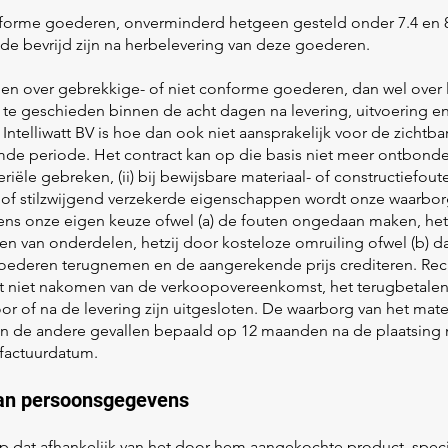
nforme goederen, onverminderd hetgeen gesteld onder 7.4 en 8, 
ade bevrijd zijn na herbelevering van deze goederen.
ngen over gebrekkige- of niet conforme goederen, dan wel over 
n te geschieden binnen de acht dagen na levering, uitvoering en
 Intelliwatt BV is hoe dan ook niet aansprakelijk voor de zichtb
e periode. Het contract kan op die basis niet meer ontbonde
eriële gebreken, (ii) bij bewijsbare materiaal- of constructiefouten 
k of stilzwijgend verzekerde eigenschappen wordt onze waarborg
lgens onze eigen keuze ofwel (a) de fouten ongedaan maken, het
gen van onderdelen, hetzij door kosteloze omruiling ofwel (b) da
ederen terugnemen en de aangerekende prijs crediteren. Rec
 niet nakomen van de verkoopovereenkomst, het terugbetalen
r of na de levering zijn uitgesloten. De waarborg van het mater
s in de andere gevallen bepaald op 12 maanden na de plaatsing
factuurdatum.
 van persoonsgegevens
erop dat afhankelijk van het door hem aangekochte product, spec