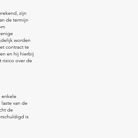
rekend, zijn
van de termijn
 om
 enige
jdelijk worden
et contract te
 en hij hierbij
 risico over de
n enkele
 laste van de
echt de
rschuldigd is