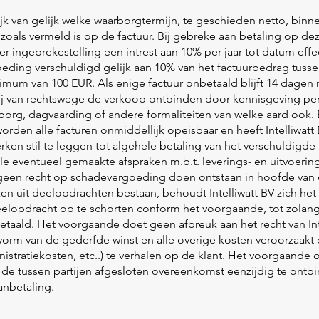
ijk van gelijk welke waarborgtermijn, te geschieden netto, bin
zoals vermeld is op de factuur. Bij gebreke aan betaling op de
 ingebrekestelling een intrest aan 10% per jaar tot datum effec
eding verschuldigd gelijk aan 10% van het factuurbedrag tusse
um van 100 EUR. Als enige factuur onbetaald blijft 14 dagen 
ij van rechtswege de verkoop ontbinden door kennisgeving p
borg, dagvaarding of andere formaliteiten van welke aard ook. B
orden alle facturen onmiddellijk opeisbaar en heeft Intelliwatt
ken stil te leggen tot algehele betaling van het verschuldigde
le eventueel gemaakte afspraken m.b.t. leverings- en uitvoerin
 geen recht op schadevergoeding doen ontstaan in hoofde van 
en uit deelopdrachten bestaan, behoudt Intelliwatt BV zich het
eelopdracht op te schorten conform het voorgaande, tot zolang
etaald. Het voorgaande doet geen afbreuk aan het recht van In
orm van de gederfde winst en alle overige kosten veroorzaakt
inistratiekosten, etc..) te verhalen op de klant. Het voorgaand
m de tussen partijen afgesloten overeenkomst eenzijdig te ontbi
anbetaling.