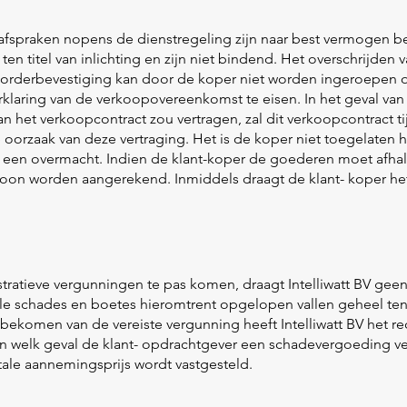
fspraken nopens de dienstregeling zijn naar best vermogen be
en titel van inlichting en zijn niet bindend. Het overschrijden 
de orderbevestiging kan door de koper niet worden ingeroepen
klaring van de verkoopovereenkomst te eisen. In het geval van
n het verkoopcontract zou vertragen, zal dit verkoopcontract ti
 oorzaak van deze vertraging. Het is de koper niet toegelaten h
een overmacht. Indien de klant-koper de goederen moet afhalen
loon worden aangerekend. Inmiddels draagt de klant- koper het
stratieve vergunningen te pas komen, draagt Intelliwatt BV gee
le schades en boetes hieromtrent opgelopen vallen geheel ten
dig bekomen van de vereiste vergunning heeft Intelliwatt BV het r
n welk geval de klant- opdrachtgever een schadevergoeding ve
otale aannemingsprijs wordt vastgesteld.